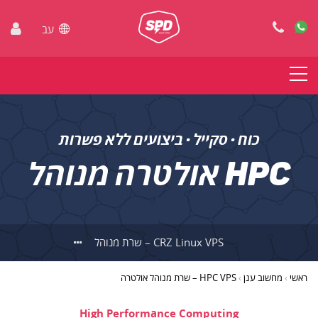
עב
כוח · סקייל · ביצועים ללא פשרות
HPC אולטרה מנוהל
CRZ Linux VPS – שרת מנוהל
ראשי
›
מחשוב ענן
›
HPC VPS – שרת מנוהל אולטרה
High Performance Computing