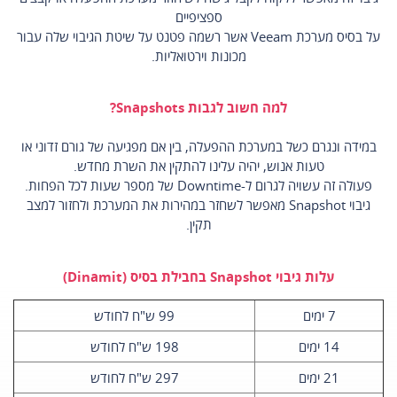
ספציפיים
על בסיס מערכת Veeam אשר רשמה פטנט על שיטת הגיבוי שלה עבור
מכונות וירטואליות.
למה חשוב לגבות Snapshots?
במידה ונגרם כשל במערכת ההפעלה, בין אם מפגיעה של גורם זדוני או
טעות אנוש, יהיה עלינו להתקין את השרת מחדש.
פעולה זה עשויה לגרום ל-Downtime של מספר שעות לכל הפחות.
גיבוי Snapshot מאפשר לשחזר במהירות את המערכת ולחזור למצב
תקין.
עלות גיבוי Snapshot בחבילת בסיס (Dinamit)
7 ימים
99 ש"ח לחודש
14 ימים
198 ש"ח לחודש
21 ימים
297 ש"ח לחודש