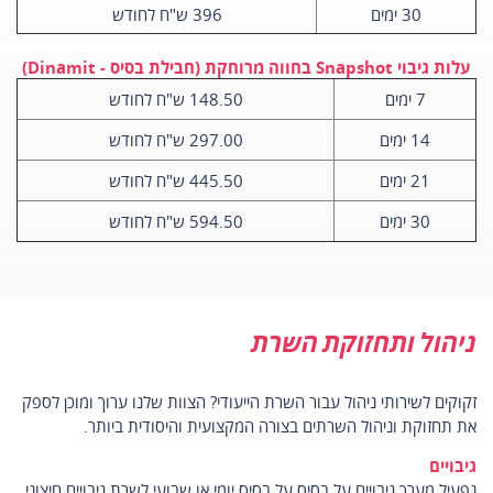
30 ימים
396 ש"ח לחודש
עלות גיבוי Snapshot בחווה מרוחקת (חבילת בסיס - Dinamit)
7 ימים
148.50 ש"ח לחודש
14 ימים
297.00 ש"ח לחודש
21 ימים
445.50 ש"ח לחודש
30 ימים
594.50 ש"ח לחודש
ניהול ותחזוקת השרת
זקוקים לשירותי ניהול עבור השרת הייעודי? הצוות שלנו ערוך ומוכן לספק
את תחזוקת וניהול השרתים בצורה המקצועית והיסודית ביותר.
גיבויים
נפעיל מערך גיבויים על בסיס על בסיס יומי או שבועי לשרת גיבויים חיצוני