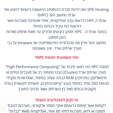
SPD Hosting גאה להיות חברת ההוסטינג הראשונה בישראל להציע את
שרתי מחשוב העל (HPC)!
שרתי ה-HPC נדרשים עבור אפליקציות, אתרי אינטרנט ומערכות אשר
דורשות כוח עיבוד גבוהים במיוחד.
בפועל שרתי ה - HPC יספקו ביצועים מהירים עד מאות אחוזים מאירוח
בענן ממוצע.
מחשוב העל מריץ את טכנולוגיית הוירטואליזציה של Vmware על גבי
מערך שרתים שריד, יציב ומאובטח.
מהי משמעות המונח HPC?
המונח HPC הינו ראשי תיבות של "High Performance Computing".
מערך שרתים שריד (Cluster) הבנוי ממספר רב של מעבדים (פיזיים או
וירטואליים), נפח זיכרון RAM גבוהה ומהיר במיוחד, שטח אירוח מקבילי
מבוסס SSD מהיר במיוחד (עבור קריאה/כתיבה), תשתית תקשורת בעלת
מקצבים גבוהים מאד בין השרתים ושאר מרכיבי המערך.
מי זקוק לטכנולוגיה הזאת?
לקוחות אשר קיימים ברשותם אתרי מסחר אלקטרוני, מערכות לעיבוד
תמונה או וידאו, מערכות לחיזוי מזג אוויר, אפליקציות Web "כבדות"