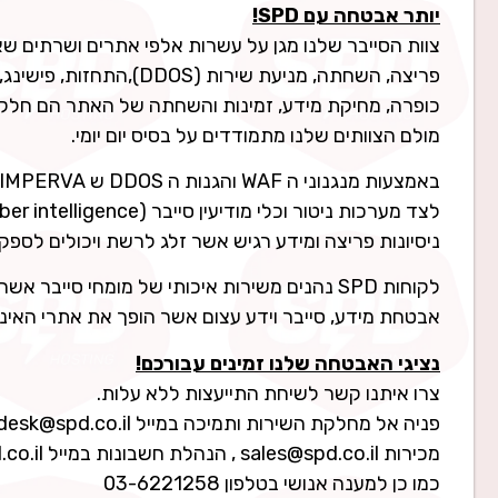
יותר אבטחה עם SPD!
צוות הסייבר שלנו מגן על עשרות אלפי אתרים ושרתים שא
פריצה, השחתה, מניעת שירות (DDOS),התחזות, פישינג,דלף של מידע רגיש,
כופרה, מחיקת מידע, זמינות והשחתה של האתר הם חלק מ
מולם הצוותים שלנו מתמודדים על בסיס יום יומי.
באמצעות מנגנוני ה WAF והגנות ה DDOS ש IMPERVA מספקים
ניסיונות פריצה ומידע רגיש אשר זלג לרשת ויכולים לספק 
אבטחת מידע, סייבר וידע עצום אשר הופך את אתרי האינט
נציגי האבטחה שלנו זמינים עבורכם!
צרו איתנו קשר לשיחת התייעצות ללא עלות.
פניה אל מחלקת השירות ותמיכה במייל helpdesk@spd.co.il
מכירות sales@spd.co.il , הנהלת חשבונות במייל billing@spd.co.il
כמו כן למענה אנושי בטלפון 03-6221258