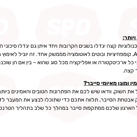
יותר:
 ובטכנולוגיות קצה יגדלו בשנים הקרובות ויחד איתן גם יגדלו סיכוני
כדי להצליח, ארגונים חייבים לנהל קשרים, ממשקים, APIs, קומפוזיציות ובוטים לאוטומציה מממשק אחד. זה יוביל לאימ
 כל ארכיטקטורה או אפליקציה מכל סוג שהוא – בין אם הן שוכנ
 קצה.
 ומוגן מאיומי סייבר?
את השוק, וודאו שיש לכם את הפתרונות הטובים והאמינים ביותר
מית מובילה בשוק אבטחת הסייבר, תלווה אתכם כדי שתוכלו לבצע את המעבר ל
 המערכות המתקדמות של IMPERVA יגנו על הארגון שלכם ממתקפות סייבר במהלך כל שלב בתהליך ה