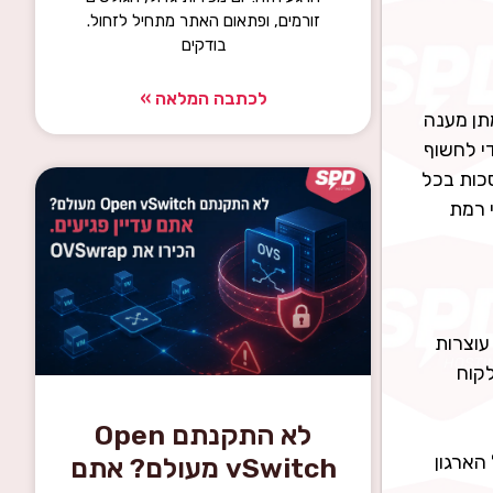
זורמים, ופתאום האתר מתחיל לזחול.
בודקים
לכתבה המלאה »
ת לאיתור ומתן מענה
יב לעולם) כדי לחשוף
ל 4 מיליון שעות עבודה נחסכות בכל
פי רמת
קפות DDOS משביתות את הארגון באופן מיידי בזמן שהתאוששות מהם עשויה להארך שעות רבות. מערכות IMPERVA עוצרות
IMP ללא צורך של הלקוח
לא התקנתם Open
vSwitch מעולם? אתם