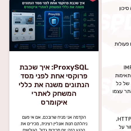
סווג ללא הרף מהו API אשר מהווה סיכון
פעולות
ProxySQL: איך שכבת
ת לפריצה אל מערכות הארגון. IMPERVA
פרוקסי אחת לפני מסד
ן תאימות
מת של כל
הנתונים משנה את כללי
Ja בין אם הוא של קוד האתר עצמו
המשחק לאתרי
איקומרס
הקדמה אני מניח שרובכם, אם אי פעם
שירות המאפשר ניטרול מתקפות zero-day מוכרות תוך הבטחת יישומים מאובטחים כברירת מחדל. הגנה מפני מתקפות HTTP,
ניהלתם חנות אונליין רצינית, מכירים את
 ולשמור על
הרגע הזה: יום מכירות גדול, הגולשים