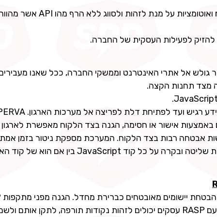
מערכות IMPERVA מיישמות מנגנוני machine learning ואוטומציות על מנת לזהות ול
גולש אל אתרי האינטרנט וממשקי החברה, ככל שאנו מעבירים 
ה מצד תחנות הקצה.
תקיפות נגד משתמשי קצה מאפשרות גניבה מידית של מידע רגיש ועד לפתיחת דל
וח ומאבטחת אותם באמצעות אישור או חסימה, הגנה בצד הלקוח מאפשרת לארגו
 PCI DSS 4.0 אשר הוסיף דרישות אבטחה רבות בצד הלקוח. המערכת מספקת ניטור בזמן א
המשאבים בצד הלקוח והתנהגויות JavaScript ומאפשרת שליטה ובקרה על כל קוד vaScript
R
מתקפות Injection והגנה מפני מתקפות Weaknesses. עם RASP עסקים יכולים לזהות נקודות תורפה, לתקן אותם