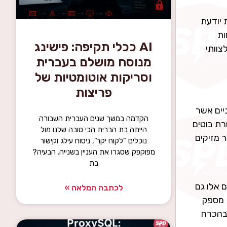
 WEB של החברה.המערכת יודעת
בי False positives, 90% מלקוחות
AI ככלי תקיפה: פישינג
ר לצוותי
מנוסח מושלם בעברית
וסריקות אוטומטיות של
פריצות
יים אשר
הקדמה במשך שנים העברית השבורה
ות האתרים. כ 30% מתעבורת הבוטים הינה פעילות זדונית וכ 60% תעבורת בוטים
הייתה בת הברית הכי טובה שלנו מול
רועים אשר מזיקים
נוכלים "לקוח יקר", ניסוח עילג וקישור
מפוקפק שסגרו את העניין בשנייה. הבעיה?
בת
A אשר מתרבים במהירות עצומה. ממשקי ה API הרבים הם אלו גם
לכתבה המלאה »
שמייצרים משטחי תקיפה חדשניים ומהווים אתגר אמיתי לצוותי הסייבר של החברה.שירות ה API Security של IMPERVA מספק
 שהארגון לא בהכרח