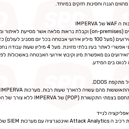
IMPERV
בין אם הם מבוססי ענן (cloud-based) ובין אם הם מקומיים (on-premises) וקבלת נראות מלאה אשר מסייע
מהיר לאירועי סייבר. בינה מלאכותי (AI) מנתחת מיליוני אירועים (מעל 100 מיליון אירועי אבטחה בכל יום מסב
מאפיינים דומים ודפוסי התנהגות אשר קשה מאד עד בלתי אפשרי לאתר בעין בלתי מזוינת. מע
Attack אשר מלבד תיעוד האירועים גם מאפשרת מיון וקיבוץ אירועי האבטחה באשכולות ל
לנווט בים המידע.
מת
מתקפות DDOS בזמן מדהים של עד 3 שניות. המתקפה תחסם בצמתי התקשורת (POP) של ERVA