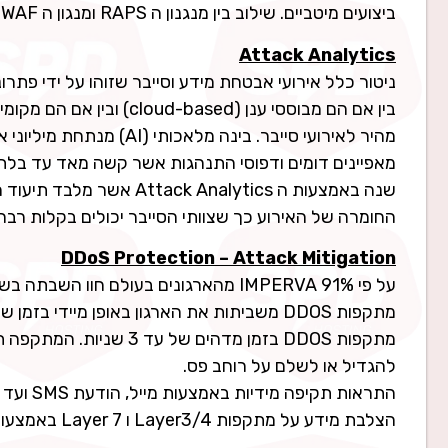
ביצועים מיטביים. שילוב בין מנגנון ה RAPS ומנגון ה WAF מהווים הגנה וחסינות חזקים במיוחד.
Attack Analytics
ניטור כלל אירועי אבטחת מידע וסייבר שזוהו על ידי פתרונות ה WAF של A
שנה באמצעות ה  Analytics
החומרה של האירוע כך שצוותי הסייבר יכולים בקלות רבה 
DDoS Protection – Attack Mitigation
על פי IMPERVA 91% מהארגונים בעולם חוו השבתה בשל מתקפת DDOS.
להגדיל או לשלם על רוחב פס.
התראות תקיפה מידיות באמצעות מייל, הודעת SMS ועד אפליקציה לנייד
הצלבת מידע על מתקפות Layer3/4 ו Layer 7 באמצעות רכיב ה Attack Analytics ואינטגרציה עם מערכות SIEM של הארגון