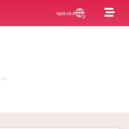
spd.co.il
שירותי ה WAF והגנות DDOS של ERVA
דף 