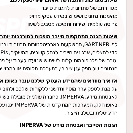
שילוב מערכות ההגנה של IMPERVA יספקו לכם:
מגוון רחב של פתרונות להגנות סייבר
מהימנות נתונים ושימוש במידע עסקי מדויק
פריסה עולמית, שירות ותמיכה מסביב לשעון
שיטות הגנה ממתקפות סייבר הופכות למורכבות יותר ו
לפי GARTNER, ההשקעות בארכיטקטורות מבוזרות
וגובר של פלטפורמות קלות לשימוש שנועדו לעבוד על פני
הנתונים של ספק ענן ציבורי, במערכת מקומית או במכשיר
אז איך מוודאים שהמידע העסקי שלכם עובר באופן אמין
על מנת לספק ערך מוסף וחדשני ללקוחות שלכם ולהוביל 
לאבטחת מידע. IMPERVA, כחברה עול
באופן חלק.
הדיגיטלית ובשלב הייצור.
הגנות הסייבר ואבטחת מידע של IMPERVA