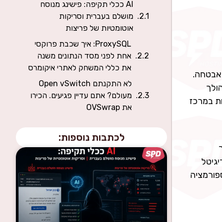
AI ככלי תקיפה: פישינג מנוסח
מושלם בעברית וסריקות
אוטומטיות של פריצות
ProxySQL: איך שכבת פרוקסי
אחת לפני מסד הנתונים משנה
את כללי המשחק לאתרי איקומרס
 האבטחה.
לא התקנתם Open vSwitch
וץ הולך
מעולם? אתם עדיין פגיעים. הכירו
ות במרכז
את OVSwrap
לכתבות נוספות:
דיגיטל
טרנספורמציה