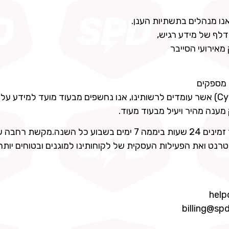
נו מנהלים בתשתיות הענן.
אירועי הסייבר
לצד מערכות ניטור וכלי מודיעין סייבר (Cyber intelligence) אשר עומדים לרשותינו, אנו נחשפים מבעוד מועד ל
מענה מהיר ויעיל מבעוד מעוד.
לקוחות SPD נהנים משירות איכותי של מומחי סייבר אשר זמינים 24 שעות ביממה 7 ימים בשבוע כל השנ
רנט ואת הפעילות העסקית של לקוחותינו למוגנים ובטוחים יותר