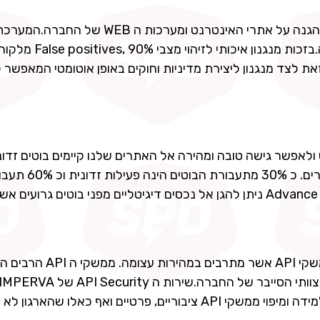
שירות ה WAF של IMPERVA מספק Out-of-the-box הגנה על אתרי האינטרנט ומערכות ה
לזהות ולמנוע איומי סייבר ומבטיחה פעילות עסקית בטוחה.בזכות מנגנון איכותי לזיהוי מצ
ובדים במצב חסימה (Blocking mode), כל זאת לצד מנגנון ליצירת מדיניות וחוקים באופן אוטומטי המאפש
ולאפשר גישה טובה ומהירה אל האתרים שלנו קיימים בוטים זדונ
במהות שלהם נועדו להאט ולנצל לרעה את פעיל
אינה ניתנת לסיווג. באמצעות שירות ה Advance Bot Protection ניתן להגן אל נכסים דיגיטליים מפני בוטים ג
פרויקטים רבים של טרסנפורמציה דיגיטלית יוצרים גם ממשקי PI
הגנה רציפה על כלל ממשקי ה API של הארגון תוך כדי למידה ומיפוי ממשקי API ציבוריים, פרטיים ואף כאלו