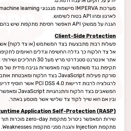
יודע על הקיום או עבודה מולם.
לארגון ומהו API בטוח לשימוש.
הגנה על ממשקי API תאפשר חסימת מתקפות שיש בהם להזיק לפעילות העסקית של החברה.
Client-Side Protection
פעולות רבות מתבצעות בצד המשתמש (או צד לקוח) אשר 
אל צד הלקוח כך גדלה החשיפה וגדלים האיומים לתקיפ
אתר אינטרנט סטנדרטי מריץ מעל 30 תהליכים ושירותי JavaScript.
סורקת פעילות JavaScript בצד הלק
לרגולציה לרבות דרישות
ובין אם הוא שייך לקוד צד שלישי אשר מוטמע באתר.
untime Application Self-Protection (RASP)