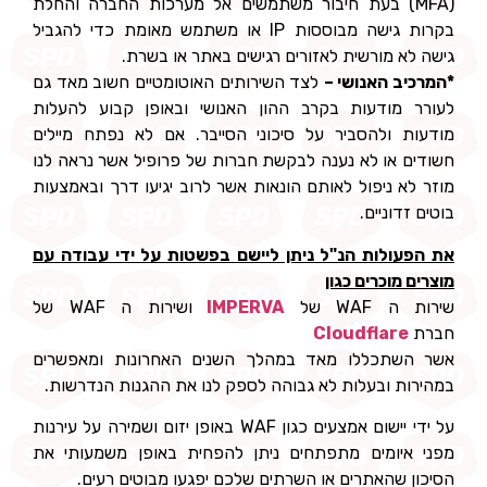
(MFA) בעת חיבור משתמשים אל מערכות החברה והחלת
בקרות גישה מבוססות IP או משתמש מאומת כדי להגביל
גישה לא מורשית לאזורים רגישים באתר או בשרת.
*המרכיב האנושי –
לצד השירותים האוטומטיים חשוב מאד גם
לעורר מודעות בקרב ההון האנושי ובאופן קבוע להעלות
מודעות ולהסביר על סיכוני הסייבר. אם לא נפתח מיילים
חשודים או לא נענה לבקשת חברות של פרופיל אשר נראה לנו
מוזר לא ניפול לאותם הונאות אשר לרוב יגיעו דרך ובאמצעות
בוטים זדוניים.
את הפעולות הנ"ל ניתן ליישם בפשטות על ידי עבודה עם
מוצרים מוכרים כגון
שירות ה WAF של
IMPERVA
ושירות ה WAF של
חברת
Cloudflare
אשר השתכללו מאד במהלך השנים האחרונות ומאפשרים
במהירות ובעלות לא גבוהה לספק לנו את ההגנות הנדרשות.
על ידי יישום אמצעים כגון WAF באופן יזום ושמירה על עירנות
מפני איומים מתפתחים ניתן להפחית באופן משמעותי את
הסיכון שהאתרים או השרתים שלכם יפגעו מבוטים רעים.