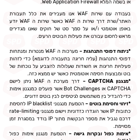
או בשמה המלא Web Application Firewall.
בעבודה עם שירות WAF אנו מעבירים את כלל תעבורת
האתר/שרת דרך שירות ה WAF כאשר שירות ה WAF יודע
באופן אוטומטי ו/או על סמך סט של חוקים שאנו מגדירים
מראש לחסום עבורנו את פעילות הבוטים הרעים.
*ניתוח דפוסי התנהגות –
מערכות ה WAF מנטרות ומנתחות
דפוסי התנהגות (עליה חריגה בתעבורה לדוגמא) כדי לזהות
פעילויות חריגות או חשודות שעלולות להצביע על נוכחות של
בוט ומבצעות חסימה אוטומטית כאשר יש ממצא כזה.
*מנגנון CAPTCHA –
דרך מערכת ה WAF ניתן ליישם
CAPTCHA או Bot Challenges אשר פועלים כמנגנון אימות
כדי להבדיל בין משתמשים לגיטימיים לבין בוטים זדוניים.
*זיהוי וחסימת בוטים –
הטמעת מנגנוני IP blacklist לחסימת
כתובות IP אשר הוגדרו כזדוניות ויישום מנגנוני rate-limiting
דרכם נגביל את מספר הבקשות מתוך IP בודד במסגרת זמן
מסויימת.
*אימות כפול ובקרות גישה –
הטמעת מנגנון אימות כפול